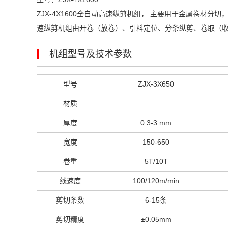
ZJX-4X1600全自动高速纵剪机组， 主要用于金属卷
速纵剪机组由开卷（放卷）、引料定位、分条纵剪、卷取（
机组型号及技术参数
型号
ZJX-3X650
材质
厚度
0.3-3 mm
宽度
150-650
卷重
5T/10T
线速度
100/120m/min
剪切条数
6-15条
剪切精度
±0.05mm