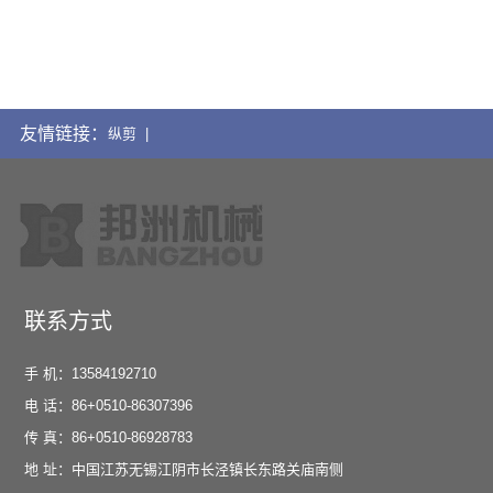
友情链接：
纵剪 |
联系方式
手 机：13584192710
电 话：86+0510-86307396
传 真：86+0510-86928783
地 址：中国江苏无锡江阴市长泾镇长东路关庙南侧